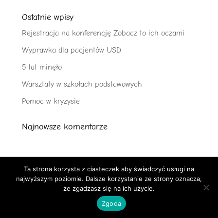
Ostatnie wpisy
Rejestracja na konferencję Zobacz to ich oczami
Wyprawka dla pacjentów USD
5 lat minęło
Warsztaty w szkołach podstawowych
Pomoc w kryzysie
Najnowsze komentarze
Ta strona korzysta z ciasteczek aby świadczyć usługi na
najwyższym poziomie. Dalsze korzystanie ze strony oznacza,
że zgadzasz się na ich użycie.
D&M by
Den
Com
Zgoda