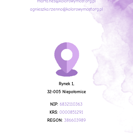
marta.hes@kolorowymost.org.pl
agnieszka.rzenno@kolorowymost.org.pl
Rynek 1,
32-005 Niepołomice
NIP:
6832110363
KRS:
0000851291
REGON:
386603989