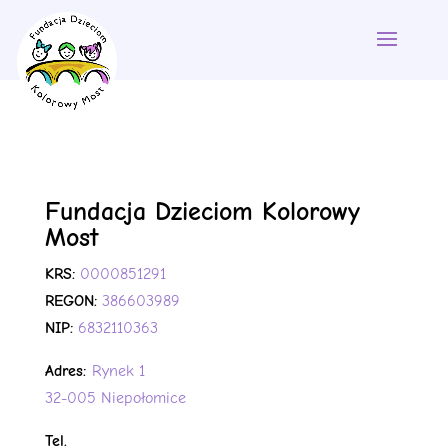
Fundacja Dzieciom Kolorowy
Most
KRS:
0000851291
REGON:
386603989
NIP:
6832110363
Adres:
Rynek 1
32-005 Niepołomice
Tel.