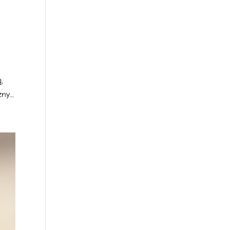
,
y....