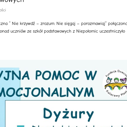
ości
yczna ” Nie krzywdź – zrozum. Nie sięgaj – porozmawiaj” połączon
 ponad uczniów ze szkół podstawowych z Niepołomic uczestniczyło