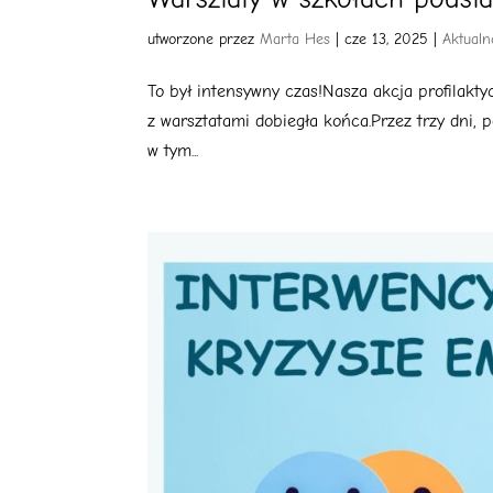
utworzone przez
Marta Hes
|
cze 13, 2025
|
Aktualn
To był intensywny czas!Nasza akcja profilakt
z warsztatami dobiegła końca.Przez trzy dni,
w tym...