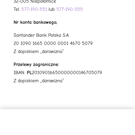
32-005 Niepołomice
Tel.
577-190-551
lub
577-190-555
Nr konta bankowego;
Santander Bank Polska S.A.
20 1090 1665 0000 0001 4670 5079
Z dopiskiem „darowizna”
Przelewy zagraniczne:
IBAN:
PL
20109016650000000146705079
Z dopiskiem „darowizna”