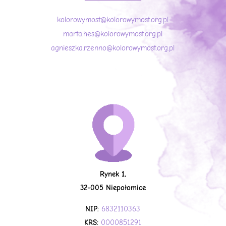
kolorowymost@kolorowymost.org.pl
marta.hes@kolorowymost.org.pl
agnieszka.rzenno@kolorowymost.org.pl
Rynek 1,
32-005 Niepołomice
NIP:
6832110363
KRS:
0000851291