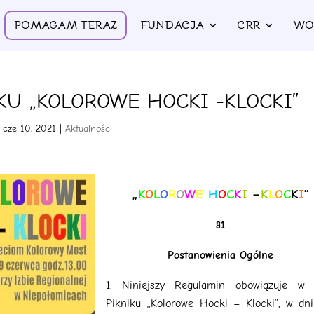
POMAGAM TERAZ
FUNDACJA
CRR
WO
KU „KOLOROWE HOCKI -KLOCKI”
cze 10, 2021
|
Aktualności
„
K
O
L
O
R
O
W
E
H
O
C
K
I
–
K
L
O
C
K
I
”
§1
Postanowienia Ogólne
Niniejszy Regulamin obowiązuje w 
Pikniku „Kolorowe Hocki – Klocki”, w dn