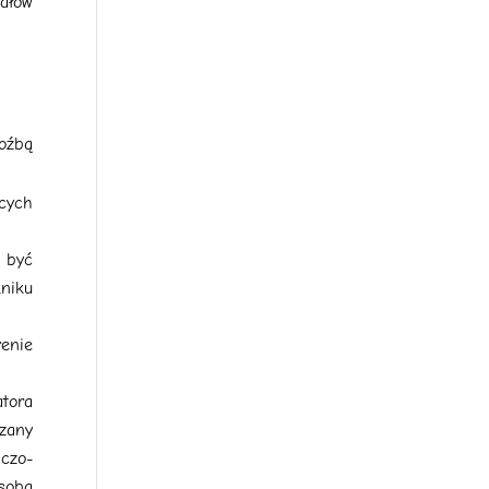
ałów
oźbą
cych
 być
kniku
enie
tora
ązany
iczo-
soba