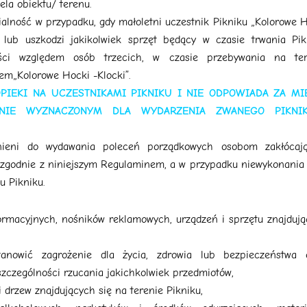
ela obiektu/ terenu.
alność w przypadku, gdy małoletni uczestnik Pikniku „Kolorowe 
lub uszkodzi jakikolwiek sprzęt będący w czasie trwania Pikn
ości względem osób trzecich, w czasie przebywania na ter
em„Kolorowe Hocki -Klocki”.
OPIEKI NA UCZESTNIKAMI PIKNIKU I NIE ODPOWIADA ZA MI
ENIE WYZNACZONYM DLA WYDARZENIA ZWANEGO PIKNI
awnieni do wydawania poleceń porządkowych osobom zakłócaj
ezgodnie z niniejszym Regulaminem, a w przypadku niewykonania
u Pikniku.
formacyjnych, nośników reklamowych, urządzeń i sprzętu znajduj
tanowić zagrożenie dla życia, zdrowia lub bezpieczeństwa 
szczególności rzucania jakichkolwiek przedmiotów,
 drzew znajdujących się na terenie Pikniku,