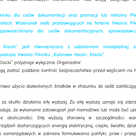
kniku dla celów dokumentacji oraz promocji lub reklamy Pik
latach. Wizerunek osób przebywających na terenie trwania Pik
powszechniany dla celów dokumentacyjnych, sprawozdawcz
 Klocki” jest równoznaczny z udzieleniem nieodpłatnej z
podczas trwania Pikniku „Kolorowe Hocki- Klocki”.
locki” przyznaje wyłącznie Organizator.
gą zostać poddane kontroli bezpieczeństwa przed wejściem na 
prawo użycia dozwolonych środków w stosunku do osób zakłócaj
za skutki działania siły wyższej. Za siłę wyższą uznaje się zdar
woduje, że wykonanie zobowiązań jest niemożliwe lub może być u
 okoliczności. Siłę wyższą stanowią w szczególności: war
ządzeń dostarczających energię elektryczną, ciepło, światło, dzia
b samorządowych w zakresie formułowania polityki, praw i prze