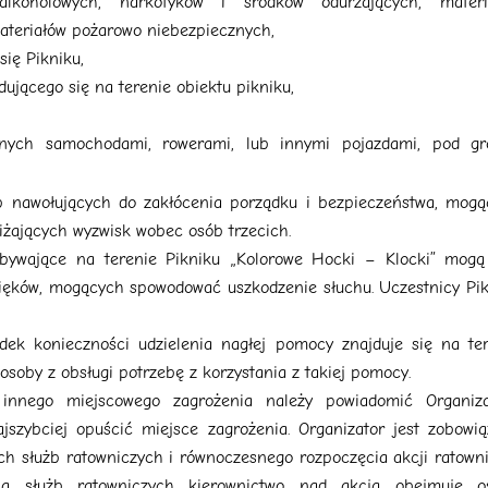
koholowych, narkotyków i środków odurzających, materi
materiałów pożarowo niebezpiecznych,
się Pikniku,
ującego się na terenie obiektu pikniku,
jnych samochodami, rowerami, lub innymi pojazdami, pod gr
b nawołujących do zakłócenia porządku i bezpieczeństwa, mogą
niżających wyzwisk wobec osób trzecich.
ebywające na terenie Pikniku „Kolorowe Hocki – Klocki” mogą
więków, mogących spowodować uszkodzenie słuchu. Uczestnicy Pi
k konieczności udzielenia nagłej pomocy znajduje się na ter
 osoby z obsługi potrzebę z korzystania z takiej pomocy.
nnego miejscowego zagrożenia należy powiadomić Organiza
jszybciej opuścić miejsce zagrożenia. Organizator jest zobowi
h służb ratowniczych i równoczesnego rozpoczęcia akcji ratown
cia służb ratowniczych kierownictwo nad akcją obejmuje o