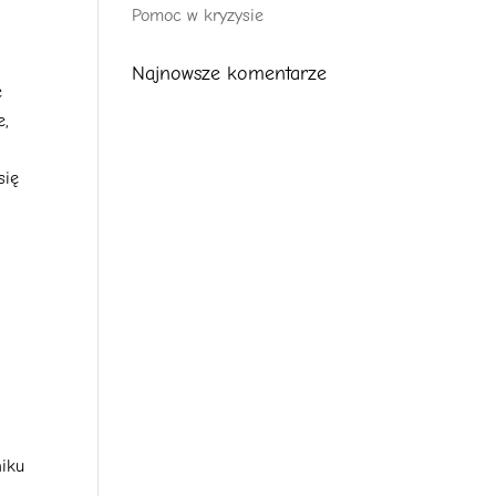
Pomoc w kryzysie
Najnowsze komentarze
e
e,
się
niku