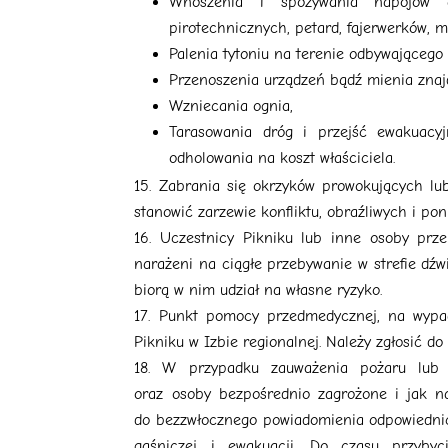
Wnoszenia i spożywania napojów al
pirotechnicznych, petard, fajerwerków, 
Palenia tytoniu na terenie odbywającego 
Przenoszenia urządzeń bądź mienia znajd
Wzniecania ognia,
Tarasowania dróg i przejść ewakuacy
odholowania na koszt właściciela.
Zabrania się okrzyków prowokujących lu
stanowić zarzewie konfliktu, obraźliwych i po
Uczestnicy Pikniku lub inne osoby prz
narażeni na ciągłe przebywanie w strefie dź
biorą w nim udział na własne ryzyko.
Punkt pomocy przedmedycznej, na wypade
Pikniku w Izbie regionalnej. Należy zgłosić do
W przypadku zauważenia pożaru lub i
oraz osoby bezpośrednio zagrożone i jak na
do bezzwłocznego powiadomienia odpowiednic
gaśniczej i ewakuacji. Do czasu przyby