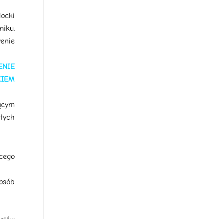
Hocki
iku.
enie
ENIE
KIEM
ącym
 tych
ącego
osób