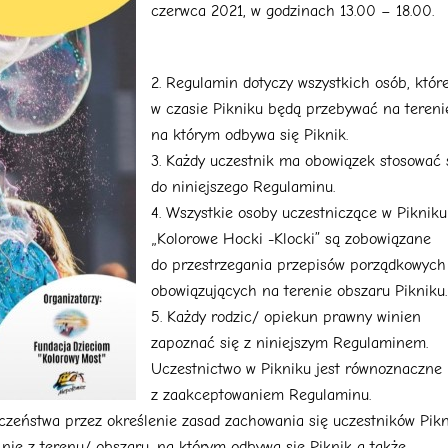
czerwca 2021, w godzinach 13.00 – 18.00.
Regulamin dotyczy wszystkich osób, któr
w czasie Pikniku będą przebywać na tereni
na którym odbywa się Piknik.
Każdy uczestnik ma obowiązek stosować 
do niniejszego Regulaminu.
Wszystkie osoby uczestniczące w Pikniku
„Kolorowe Hocki -Klocki” są zobowiązane
do przestrzegania przepisów porządkowych
obowiązujących na terenie obszaru Pikniku.
Każdy rodzic/ opiekun prawny winien
zapoznać się z niniejszym Regulaminem.
Uczestnictwo w Pikniku jest równoznaczne
z zaakceptowaniem Regulaminu.
zeństwa przez określenie zasad zachowania się uczestników Pik
 nie z terenu/ obszaru, na którym odbywa się Piknik a także