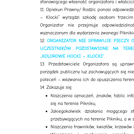
stanowiącego własność organizatora i właścici
Opiekun Prawny/ Rodzic ponosi odpowiedzi
– Klocki” wyrządzi szkodę osobom trzecim 
Organizator nie przejmuje odpowiedzialn
wyznaczonym dla wydarzenia zwanego Pikniki
ORGANIZATOR NIE SPRAWUJE PIECZY, 
UCZESTNIKÓW POZOSTAWIONE NA TER
„KOLOROWE HOCKI – KLOCKI”.
Przedstawiciele Organizatora są upr
porządek publiczny luz zachowujących się ni
poleceń – wezwania ich do opuszczenia teren
Zakazuje się:
Niszczenia oznaczeń, znaków, tablic in
się na terenie Pikniku,
Jakiegokolwiek działania mogącego s
przebywających na terenie Pikniku, a w 
Niszczenia trawników, kwiatów, krzewów i