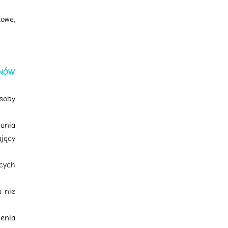
zowe,
UNÓW
soby
ania
ający
ących
u nie
ienia