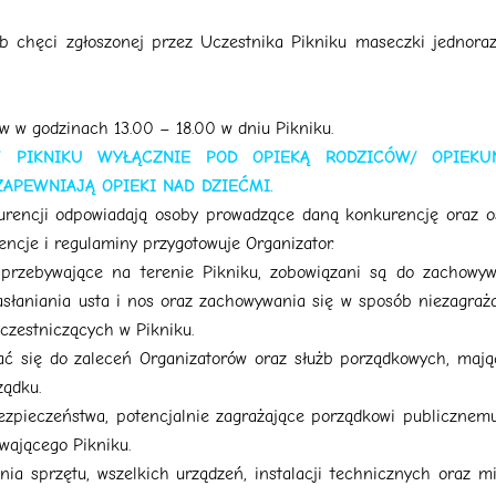
ub chęci zgłoszonej przez Uczestnika Pikniku maseczki jednora
ów w godzinach 13.00 – 18.00 w dniu Pikniku.
W PIKNIKU WYŁĄCZNIE POD OPIEKĄ RODZICÓW/ OPIEK
ZAPEWNIAJĄ OPIEKI NAD DZIEĆMI.
urencji odpowiadają osoby prowadzące daną konkurencję oraz o
ncje i regulaminy przygotowuje Organizator.
 przebywające na terenie Pikniku, zobowiązani są do zachowyw
zasłaniania usta i nos oraz zachowywania się w sposób niezagraż
czestniczących w Pikniku.
ać się do zaleceń Organizatorów oraz służb porządkowych, maj
ządku.
bezpieczeństwa, potencjalnie zagrażające porządkowi publicznem
wającego Pikniku.
ia sprzętu, wszelkich urządzeń, instalacji technicznych oraz m