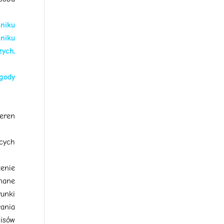
niku
niku
ych,
gody
teren
ących
zenie
znane
unki
łania
pisów