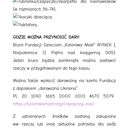
ubranka/czapeczki/skarpetki dla niemowlaków
(w rozmiarach 56-74),
kocyki dziecięce,
laktatory,
GDZIE MOŻNA PRZYNOSIĆ DARY:
Biuro Fundacji Dzieciom „Kolorowy Most” RYNEK 1,
Niepołomice (I Piętro nad księgarnią DOS).
Jeżeli biuro będzie zamknięte można zostawić
rzeczy w przygotowanym do tego koszu.
Można także wpłacić darowiznę na konto Fundacji
z dopiskiem „darowizna Ukraina”:
PL 20 1090 1665 0000 0001 4670 5079:
https://kolorowymost.org.pl/wesprzyj-nas/
Z uzbieranych środków zostaną zakupione
ww rzeczy lub inne aktualne potrzeby dla osób