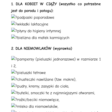
1. DLA KOBIET W CIĄŻY (wszystko co potrzebne
jest do porodu i połogu):
podpaski poporodowe
wkładki laktacyjne
płyny do higieny intymnej
bielizna dla matek karmiących
2. DLA NIEMOWLAKÓW (wyprawka)
pampersy (pieluszki jednorazowe) w rozmiarze 1
i 2,
pieluszki tetrowe
chusteczki nawilżane (tzw. mokre),
pudry, kremy, zasypki do ciała,
butelki, smoczki te z najmniejszymi otworami,
rożki/beciki niemowlęce,
mleko dla niemowlaków,