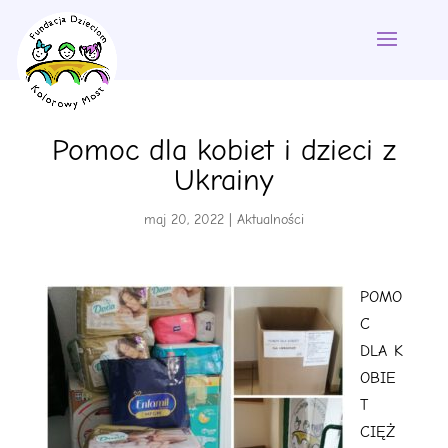
Pomoc dla kobiet i dzieci z
Ukrainy
maj 20, 2022
|
Aktualności
POMO
C
DLA K
OBIE
T
CIĘŻ