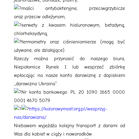
jednorazowe, bandaże, plastry,
maści antybakteryjne, przeciwgrzybicze
oraz przeciw odleżynom,
serwety z kwasem hialuronowym, betadyną,
chlorheksydyną,
termometry oraz ciśnieniomierze (mogą być
używane, ale działające).
Rzeczy można przynosić do naszego biura,
Niepołomice Rynek 1 lub wesprzeć zbiórkę
wpłacając na nasze konto darowiznę z dopiskiem
„darowizna Ukraina”:
Nr konta bankowego: PL 20 1090 1665 0000
0001 4670 5079
https://kolorowymost.org.pl/wesprzyj-
nas/darowizna/
Niebawem wyjeżdża kolejny transport z darami od
Was dla kobiet w ciąży i noworodków.