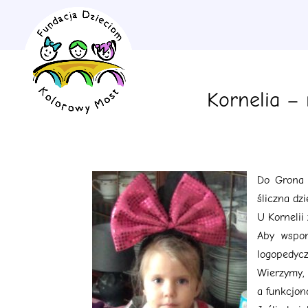
Kornelia –
Do Grona 
śliczna dz
U Kornelii
Aby wspom
logopedycz
Wierzymy,
a funkcjon