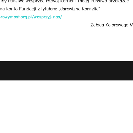
eliby Państwo wesprzeć rozwój Kornelii, mogą Państwo przekazać
na konto Fundacji z tytułem: „darowizna Kornelia”
lorowymost.org.pl/wesprzyj-nas/
Załoga Kolorowego M