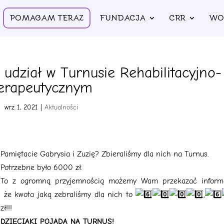
POMAGAM TERAZ
FUNDACJA
CRR
WO
udział w Turnusie Rehabilitacyjno-
erapeutycznym
wrz 1, 2021
|
Aktualności
Pamiętacie Gabrysia i Zuzię? Zbieraliśmy dla nich na Turnus.
Potrzebne było 6000 zł.
To z ogromną przyjemnością możemy Wam przekazać informa
że kwota jaką zebraliśmy dla nich to
,
zł!!!
DZIECIAKI POJADĄ NA TURNUS!